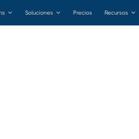
ns
Soluciones
Precios
Recursos


