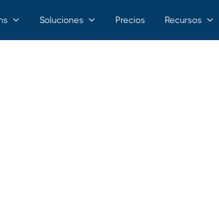
ns
Soluciones
Precios
Recursos


