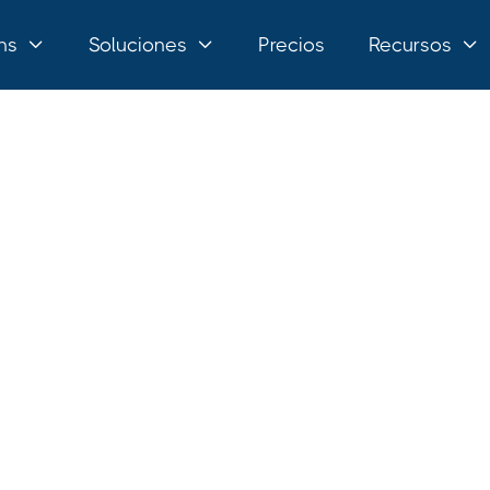
ns
Soluciones
Precios
Recursos


