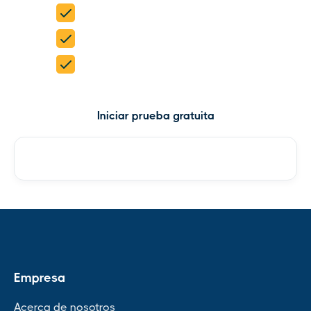
Prueba gratuita de 15 días
No se requiere tarjeta de crédito
5 productos en 1
Iniciar prueba gratuita
Consultar precios
Empresa
Acerca de nosotros