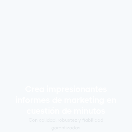
Cómo crear y automatizar un informe
SEO de Google Analytics en 2026
Automatiza el reporting SEO desde Google Analytics
con Reporting Ninja. Crea dashboards personalizados
y listos para el cliente, monitoriza las métricas SEO
clave y entrega informes en piloto automático.
Manolo Pereira
Colaborador
Crea impresionantes
informes de marketing en
cuestión de minutos
Con calidad, robustez y fiabilidad
garantizadas.