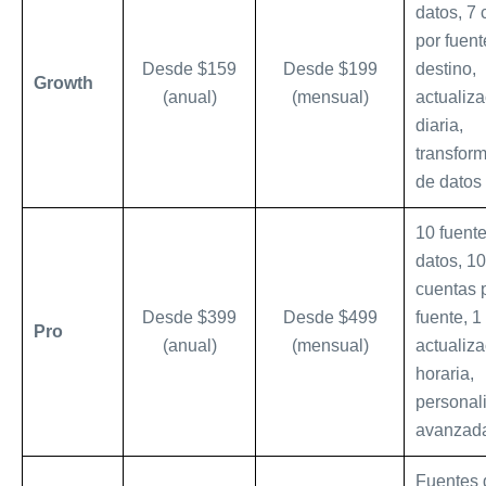
datos, 7
por fuent
Desde $159
Desde $199
destino,
Growth
(anual)
(mensual)
actualiz
diaria,
transfor
de datos
10 fuent
datos, 10
cuentas 
Desde $399
Desde $499
fuente, 1
Pro
(anual)
(mensual)
actualiz
horaria,
personal
avanzad
Fuentes 