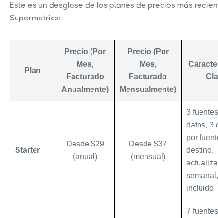
Este es un desglose de los planes de precios más recien
Supermetrics:
Precio (Por
Precio (Por
Mes,
Mes,
Caracter
Plan
Facturado
Facturado
Cl
Anualmente)
Mensualmente)
3 fuente
datos, 3
por fuent
Desde $29
Desde $37
Starter
destino,
(anual)
(mensual)
actualiz
semanal
incluido
7 fuente