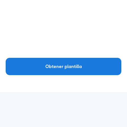
"Conectar" en la esquina superior derecha.
La página siguiente mostrará todas las
dimensiones y métricas disponibles.
Haz clic en "Crear informe". Una vez hecho
esto, la plantilla recogerá todos los datos en el
informe, ¡listo para que obtengas la
información!
Obtener plantilla