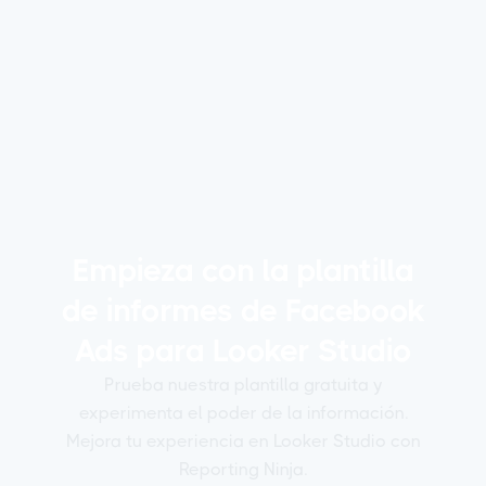
Looker Studio
Maximiza el impacto de sus anuncios de TikTok con
esta plantilla de Looker Studio. Realiza un seguimiento
de las impresiones, los clics, el CTR, las conversiones,
el CPA y el ROAS en un panel de control centralizado.
Analiza el rendimiento de los anuncios, optimiza la
asignación del presupuesto y perfecciona la
segmentación en todas las campañas, dispositivos y
ubicaciones.
Empieza con la plantilla
de informes de Facebook
Ads para Looker Studio
Prueba nuestra plantilla gratuita y
experimenta el poder de la información.
Mejora tu experiencia en Looker Studio con
Reporting Ninja.