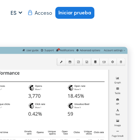
Iniciar prueba
Acceso
ES
