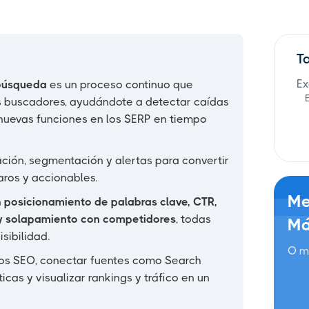
T
Ex
 búsqueda
es un proceso continuo que
s buscadores, ayudándote a detectar caídas
nuevas funciones en los SERP en tiempo
ión, segmentación y alertas para convertir
aros y accionables.
Me
n
posicionamiento de palabras clave, CTR,
P y solapamiento con competidores
, todas
Má
sibilidad.
O m
tos SEO, conectar fuentes como Search
cas y visualizar rankings y tráfico en un