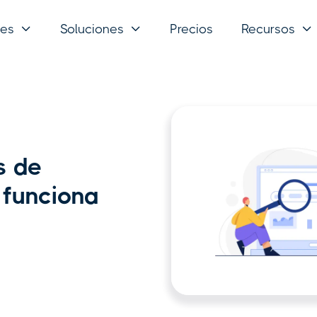
nes
Soluciones
Precios
Recursos



s de
 funciona