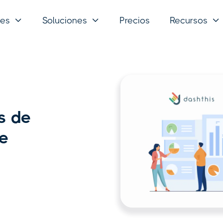
nes
Soluciones
Precios
Recursos



s de
e