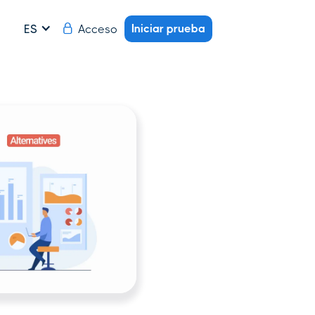
Iniciar prueba
Acceso
ES
