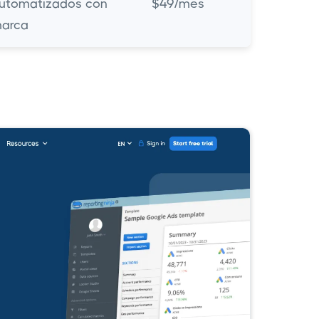
utomatizados con
$49/mes
arca