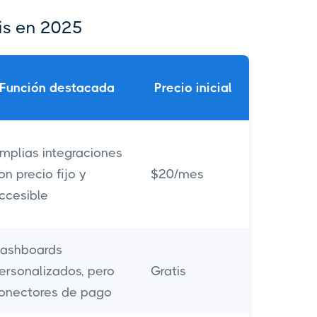
is en 2025
Función destacada
Precio inicial
mplias integraciones
on precio fijo y
$20/mes
ccesible
ashboards
ersonalizados, pero
Gratis
onectores de pago