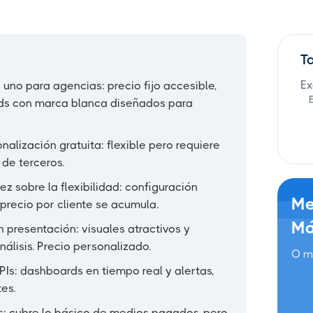
T
Ex
uno para agencias: precio fijo accesible,
rds con marca blanca diseñados para
nalización gratuita: flexible pero requiere
de terceros.
dez sobre la flexibilidad: configuración
Me
precio por cliente se acumula.
Má
 presentación: visuales atractivos y
nálisis. Precio personalizado.
O m
Is: dashboards en tiempo real y alertas,
es.
: cubre lo básico de medios pagados, pero