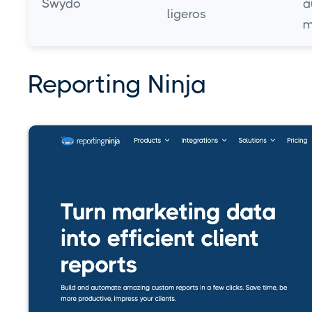
Swydo
a
ligeros
m
Reporting Ninja