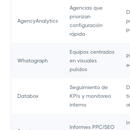
Agencias que
D
priorizan
AgencyAnalytics
p
configuración
p
rápida
Equipos centrados
P
Whatagraph
en visuales
e
pulidos
Seguimiento de
D
Databox
KPIs y monitoreo
t
interno
a
I
Informes PPC/SEO