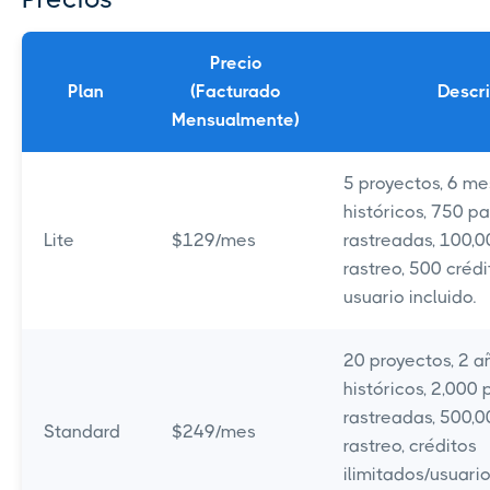
Precio
Plan
(Facturado
Descr
Mensualmente)
5 proyectos, 6 m
históricos, 750 p
Lite
$129/mes
rastreadas, 100,0
rastreo, 500 crédi
usuario incluido.
20 proyectos, 2 a
históricos, 2,000
rastreadas, 500,0
Standard
$249/mes
rastreo, créditos
ilimitados/usuario