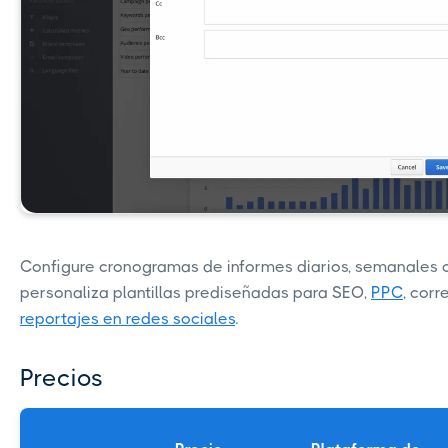
Configure cronogramas de informes diarios, semanales 
personaliza plantillas prediseñadas para SEO,
PPC
, corr
reportajes en redes sociales
.
Precios