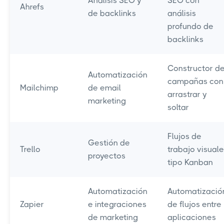
Análisis SEO y
SEO con
Ahrefs
de backlinks
análisis
profundo de
backlinks
Constructor d
Automatización
campañas con
Mailchimp
de email
arrastrar y
marketing
soltar
Flujos de
Gestión de
Trello
trabajo visual
proyectos
tipo Kanban
Automatización
Automatizació
Zapier
e integraciones
de flujos entre
de marketing
aplicaciones